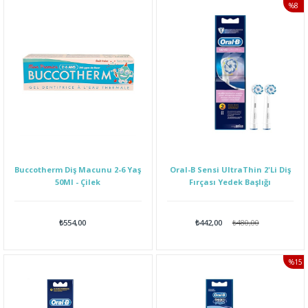
%8
İNDI
Buccotherm Diş Macunu 2-6 Yaş
Oral-B Sensi UltraThin 2'Li Diş
50Ml - Çilek
Fırçası Yedek Başlığı
₺554,00
₺442,00
₺480,00
%15
İNDI