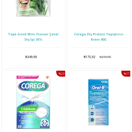
Tepe Good Mini Flosser Çatal
Corega Diş Protezi Yapıştırıcı
Diş İpi 36'lı
Krem 40G
₺349,90
₺175,92
₺219,90
%23
%17
İNDIRIM
İNDI