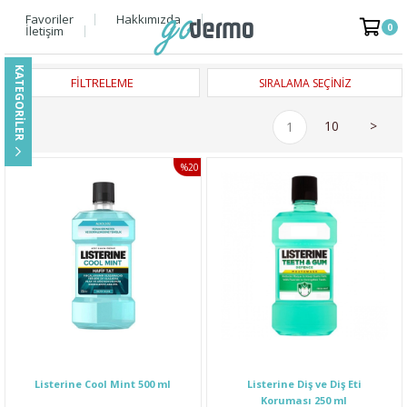
Favoriler
Hakkımızda
0
İletişim
FILTRELEME
10
>
1
%20
İNDIRIM
Listerine Cool Mint 500 ml
Listerine Diş ve Diş Eti
Koruması 250 ml