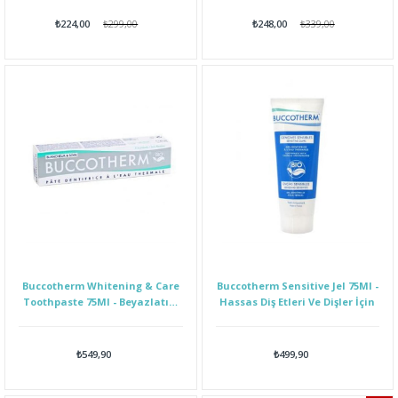
₺224,00
₺299,00
₺248,00
₺339,00
Buccotherm Whitening & Care
Buccotherm Sensitive Jel 75Ml -
Toothpaste 75Ml - Beyazlatıcı
Hassas Diş Etleri Ve Dişler İçin
Diş Macunu
₺549,90
₺499,90