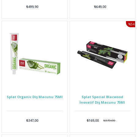
₺499,90
₺649,00
%54
İNDI
Splat Organic Diş Macunu 75Ml
Splat Special Blacwood
İnovatif Diş Macunu 75Ml
₺347,00
₺169,00
₺370,00