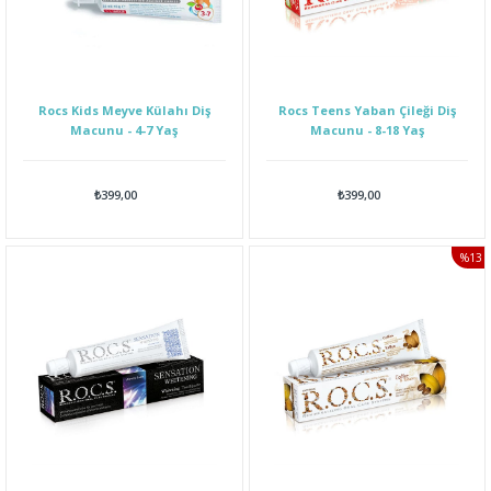
Rocs Kids Meyve Külahı Diş
Rocs Teens Yaban Çileği Diş
Macunu - 4-7 Yaş
Macunu - 8-18 Yaş
₺399,00
₺399,00
%13
İNDI