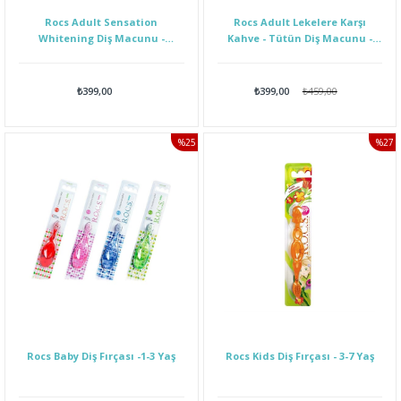
Rocs Adult Sensation
Rocs Adult Lekelere Karşı
Whitening Diş Macunu -
Kahve - Tütün Diş Macunu -
Yetişkin
Yetişkin
₺399,00
₺399,00
₺459,00
%25
%27
İNDIRIM
İNDI
Rocs Baby Diş Fırçası -1-3 Yaş
Rocs Kids Diş Fırçası - 3-7 Yaş