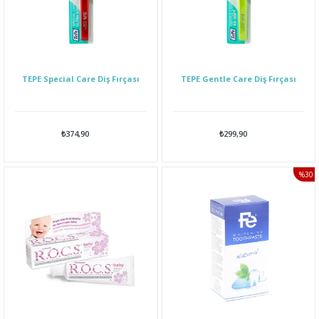
TEPE Special Care Diş Fırçası
TEPE Gentle Care Diş Fırçası
₺374,90
₺299,90
%30
İNDI