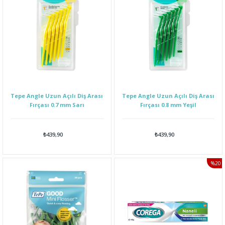
Tepe Angle Uzun Açılı Diş Arası
Tepe Angle Uzun Açılı Diş Arası
Fırçası 0.7 mm Sarı
Fırçası 0.8 mm Yeşil
₺439,90
₺439,90
%20
İNDI