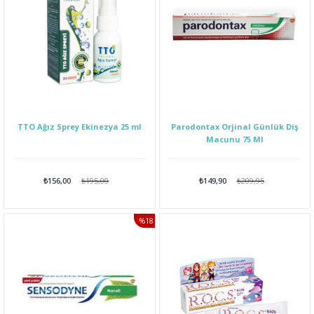
TTO Ağız Sprey Ekinezya 25 ml
Parodontax Orjinal Günlük Diş
Macunu 75 Ml
₺156,00
₺195,00
₺149,90
₺209,95
%18
İNDIRIM