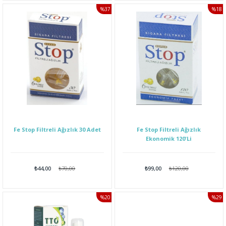
%37
%18
İNDIRIM
İNDI
Fe Stop Filtreli Ağızlık 30 Adet
Fe Stop Filtreli Ağızlık
Ekonomik 120'Li
₺44,00
₺70,00
₺99,00
₺120,00
%20
%29
İNDIRIM
İNDI