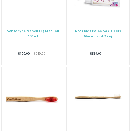
Sensodyne Naneli Diş Macunu
Rocs Kids Balon Sakızlı Diş
100 ml
Macunu - 4-7 Yaş
₺179,00
₺219,00
₺369,00