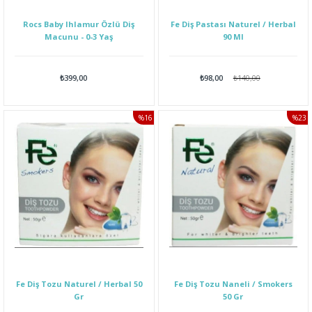
Rocs Baby Ihlamur Özlü Diş
Fe Diş Pastası Naturel / Herbal
Macunu - 0-3 Yaş
90 Ml
₺399,00
₺98,00
₺140,00
%16
%23
İNDIRIM
İNDI
Fe Diş Tozu Naturel / Herbal 50
Fe Diş Tozu Naneli / Smokers
Gr
50 Gr