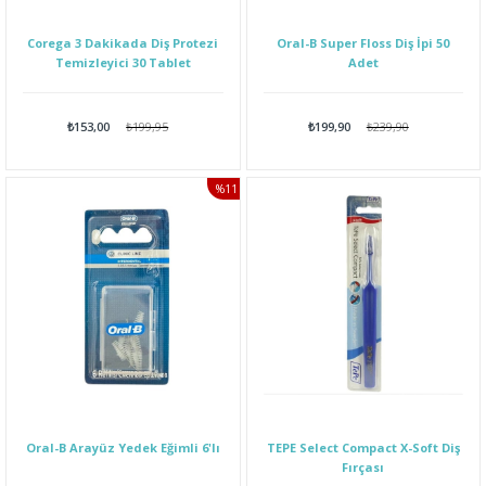
Corega 3 Dakikada Diş Protezi
Oral-B Super Floss Diş İpi 50
Temizleyici 30 Tablet
Adet
₺153,00
₺199,95
₺199,90
₺239,90
%11
İNDIRIM
Oral-B Arayüz Yedek Eğimli 6'lı
TEPE Select Compact X-Soft Diş
Fırçası