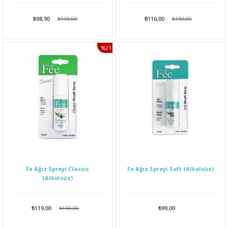
₺98,90
₺118,00
₺116,00
₺150,00
%21
İNDIRIM
Fe Ağız Spreyi Classic
Fe Ağız Spreyi Soft (Alkolsüz)
(Alkolsüz)
₺119,00
₺150,00
₺99,00