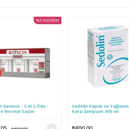
%5
İNDIRIM
3 Al 2 Öde -
Sedolin Kepek ve Yağlanmaya
açlar
Karşı Şampuan 300 ml
₺800,00
00