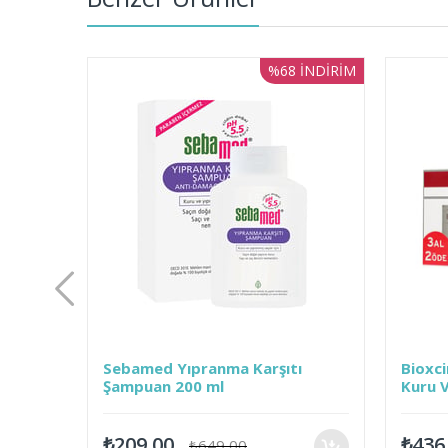
%68
İNDIRIM
Sebamed Yıpranma Karşıtı
Bioxcin Genesis - 
Şampuan 200 ml
Kuru Ve Normal S
₺209,00
₺436,05
₺649,00
₺459,