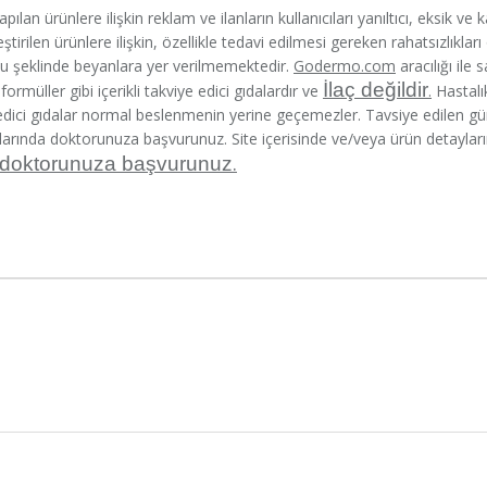
ılan ürünlere ilişkin reklam ve ilanların kullanıcıları yanıltıcı, eksik ve 
tirilen ürünlere ilişkin, özellikle tedavi edilmesi gereken rahatsızlıkları
ğu şeklinde beyanlara yer verilmemektedir.
Godermo.com
aracılığı ile 
İlaç değildir
ormüller gibi içerikli takviye edici gıdalardır ve
.
Hastalı
 edici gıdalar normal beslenmenin yerine geçemezler. Tavsiye edilen 
larında doktorunuza başvurunuz. Site içerisinde ve/veya ürün detayların
.
 doktorunuza başvurunuz