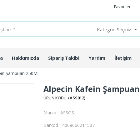
Favoriler
fa
Hakkımızda
Sipariş Takibi
Yardım
İletişim
fein Şampuan 250Ml
Alpecin Kafein Şampuan
(ASS012)
Marka
:
ASSOS
Barkod
:
4008666211507