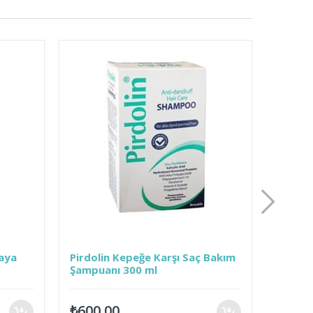
Pirdolin Kepeğe Karşı Saç Bakım
Kadolin Kepeğe Ka
Şampuanı 300 ml
Şampuanı 300 ml
₺600,00
₺800,00