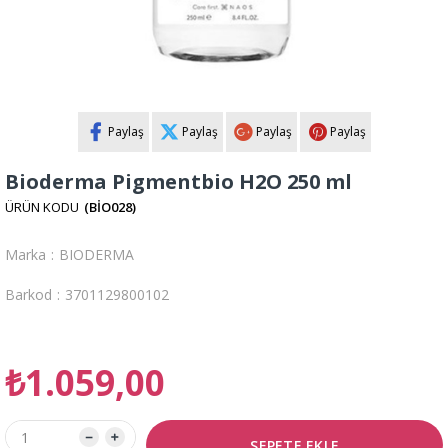
Paylaş
Paylaş
Paylaş
Paylaş
Bioderma Pigmentbio H2O 250 ml
(BİO028)
Marka
:
BIODERMA
Barkod
:
3701129800102
₺1.059,00