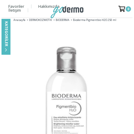
Favoriler
Hakkımızda
0
İletişim
Anasayfa
>
DERMOKOZMETİK
>
BIODERMA
>
Bioderma Pigmentbio H2O 250 ml