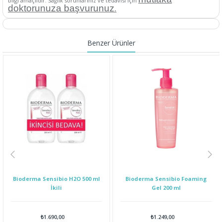
bilgi amaçlıdır. Sağlık sorunlarınız ve tedavisi için
.
doktorunuza başvurunuz
Benzer Ürünler
Bioderma Sensibio H2O 500 ml
Bioderma Sensibio Foaming
İkili
Gel 200 ml
₺1.690,00
₺1.249,00