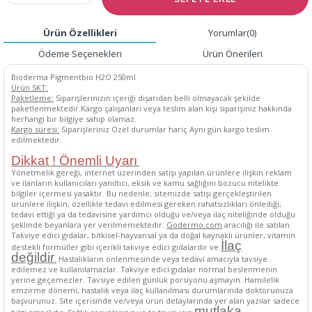
Ürün Özellikleri
Yorumlar
(0)
Ödeme Seçenekleri
Ürün Önerileri
Bioderma Pigmentbio H2O 250ml
Ürün SKT:
Paketleme:
Siparişlerinizin içeriği dışarıdan belli olmayacak şekilde
paketlenmektedir.Kargo çalışanları veya teslim alan kişi siparişiniz hakkında
herhangi bir bilgiye sahip olamaz.
Kargo süresi:
Siparişleriniz Özel durumlar hariç Aynı gün kargo teslim
edilmektedir.
Dikkat ! Önemli Uyarı
Yönetmelik gereği, internet üzerinden satışı yapılan ürünlere ilişkin reklam
ve ilanların kullanıcıları yanıltıcı, eksik ve kamu sağlığını bozucu nitelikte
bilgiler içermesi yasaktır. Bu nedenle; sitemizde satışı gerçekleştirilen
ürünlere ilişkin, özellikle tedavi edilmesi gereken rahatsızlıkları önlediği,
tedavi ettiği ya da tedavisine yardımcı olduğu ve/veya ilaç niteliğinde olduğu
şeklinde beyanlara yer verilmemektedir.
Godermo.com
aracılığı ile satılan
Takviye edici gıdalar, bitkisel-hayvansal ya da doğal kaynaklı ürünler, vitamin
İlaç
destekli formüller gibi içerikli takviye edici gıdalardır ve
değildir
.
Hastalıkların önlenmesinde veya tedavi amacıyla tavsiye
edilemez ve kullanılamazlar. Takviye edici gıdalar normal beslenmenin
yerine geçemezler. Tavsiye edilen günlük porsiyonu aşmayın. Hamilelik
emzirme dönemi, hastalık veya ilaç kullanılması durumlarında doktorunuza
başvurunuz. Site içerisinde ve/veya ürün detaylarında yer alan yazılar sadece
mutlaka