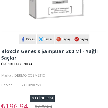
Paylaş
Paylaş
Paylaş
Paylaş
Bioxcin Genesis Şampuan 300 Ml - Yağlı
Saçlar
(BN006)
Marka
:
DERMO COSMETIC
Barkod
:
8697432090260
%
14
İNDIRIM
₺196,94
₺229,00