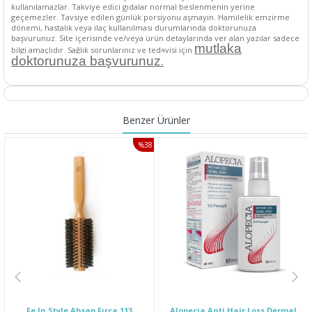
kullanılamazlar. Takviye edici gıdalar normal beslenmenin yerine
geçemezler. Tavsiye edilen günlük porsiyonu aşmayın. Hamilelik emzirme
dönemi, hastalık veya ilaç kullanılması durumlarında doktorunuza
başvurunuz. Site içerisinde ve/veya ürün detaylarında yer alan yazılar sadece
mutlaka
bilgi amaçlıdır. Sağlık sorunlarınız ve tedavisi için
.
doktorunuza başvurunuz
Benzer Ürünler
%38
İNDIRIM
Fe In Style Ahşap Fırça 113
Alopecia Anti Hair Loss Dermal