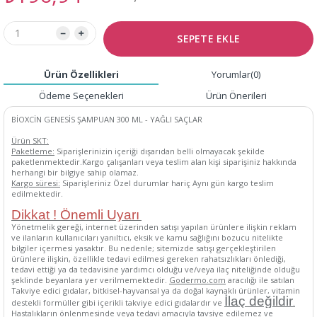
Ürün Özellikleri
Yorumlar
(0)
Ödeme Seçenekleri
Ürün Önerileri
BİOXCİN GENESİS ŞAMPUAN 300 ML - YAĞLI SAÇLAR
Ürün SKT:
Paketleme:
Siparişlerinizin içeriği dışarıdan belli olmayacak şekilde
paketlenmektedir.Kargo çalışanları veya teslim alan kişi siparişiniz hakkında
herhangi bir bilgiye sahip olamaz.
Kargo süresi:
Siparişleriniz Özel durumlar hariç Aynı gün kargo teslim
edilmektedir.
Dikkat ! Önemli Uyarı
Yönetmelik gereği, internet üzerinden satışı yapılan ürünlere ilişkin reklam
ve ilanların kullanıcıları yanıltıcı, eksik ve kamu sağlığını bozucu nitelikte
bilgiler içermesi yasaktır. Bu nedenle; sitemizde satışı gerçekleştirilen
ürünlere ilişkin, özellikle tedavi edilmesi gereken rahatsızlıkları önlediği,
tedavi ettiği ya da tedavisine yardımcı olduğu ve/veya ilaç niteliğinde olduğu
şeklinde beyanlara yer verilmemektedir.
Godermo.com
aracılığı ile satılan
Takviye edici gıdalar, bitkisel-hayvansal ya da doğal kaynaklı ürünler, vitamin
İlaç değildir
destekli formüller gibi içerikli takviye edici gıdalardır ve
.
Hastalıkların önlenmesinde veya tedavi amacıyla tavsiye edilemez ve