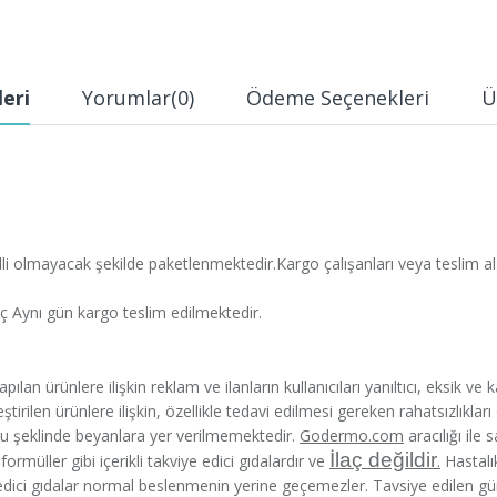
leri
Yorumlar
(0)
Ödeme Seçenekleri
Ü
belli olmayacak şekilde paketlenmektedir.Kargo çalışanları veya teslim ala
iç Aynı gün kargo teslim edilmektedir.
ılan ürünlere ilişkin reklam ve ilanların kullanıcıları yanıltıcı, eksik ve 
tirilen ürünlere ilişkin, özellikle tedavi edilmesi gereken rahatsızlıkları
ğu şeklinde beyanlara yer verilmemektedir.
Godermo.com
aracılığı ile 
İlaç değildir
ormüller gibi içerikli takviye edici gıdalardır ve
.
Hastalı
 edici gıdalar normal beslenmenin yerine geçemezler. Tavsiye edilen 