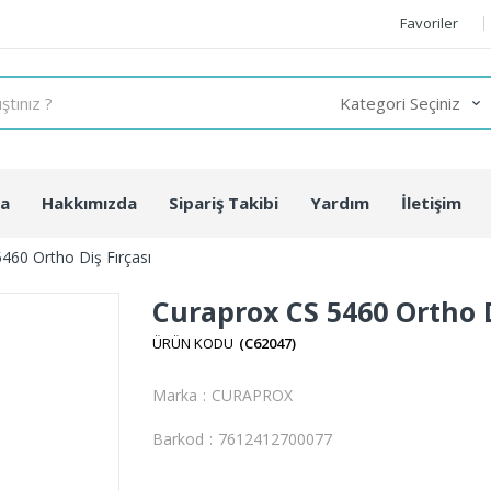
Favoriler
fa
Hakkımızda
Sipariş Takibi
Yardım
İletişim
460 Ortho Diş Fırçası
Curaprox CS 5460 Ortho D
(C62047)
Marka
:
CURAPROX
Barkod
:
7612412700077