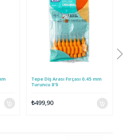
Tepe Diş Arası Fırçası 0.45 mm
Tepe Diş A
Turuncu 8'li
Kırmızı 8'l
₺499,90
₺499,90