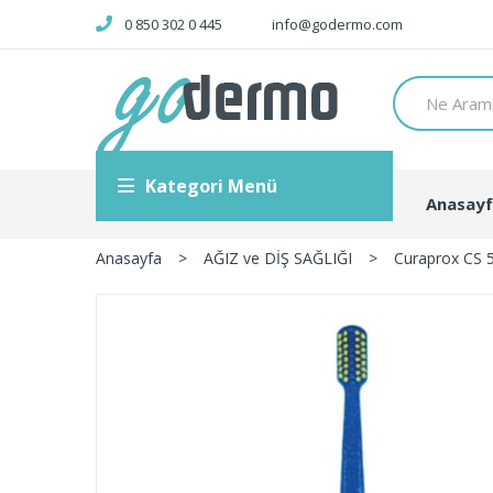
0 850 302 0 445
info@godermo.com
Kategori Menü
Anasay
Anasayfa
>
AĞIZ ve DİŞ SAĞLIĞI
>
Curaprox CS 5