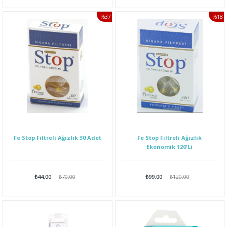
%37
%18
İNDIRIM
İNDI
Fe Stop Filtreli Ağızlık 30 Adet
Fe Stop Filtreli Ağızlık
Ekonomik 120'Li
₺44,00
₺70,00
₺99,00
₺120,00