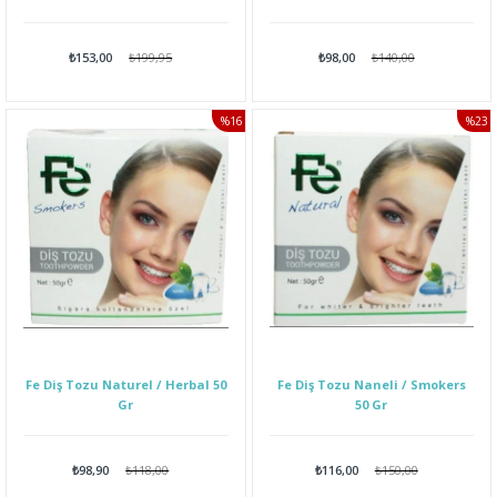
₺153,00
₺199,95
₺98,00
₺140,00
%16
%23
İNDIRIM
İNDI
Fe Diş Tozu Naturel / Herbal 50
Fe Diş Tozu Naneli / Smokers
Gr
50 Gr
₺98,90
₺118,00
₺116,00
₺150,00