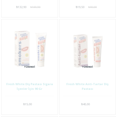
₺132,90
₺169,90
₺19,50
₺30,00
TÜKENDI
TÜKENDI
Fresh White Diş Pastası Sigara
Fresh White Anti-Tartar Diş
İçenler İçin 90 Gr
Pastası
₺15,00
₺40,00