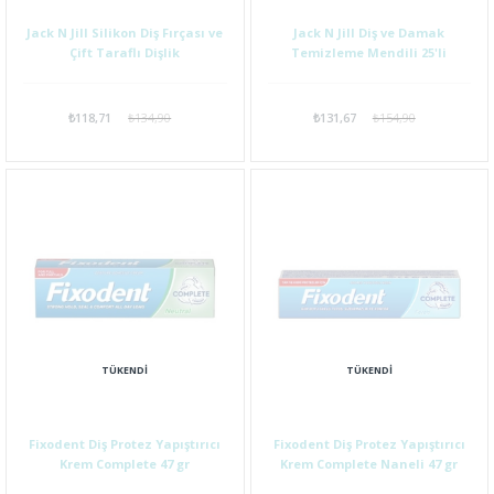
Jack N Jill Silikon Diş Fırçası ve
Jack N Jill Diş ve Damak
Çift Taraflı Dişlik
Temizleme Mendili 25'li
₺118,71
₺134,90
₺131,67
₺154,90
TÜKENDI
TÜKENDI
Fixodent Diş Protez Yapıştırıcı
Fixodent Diş Protez Yapıştırıcı
Krem Complete 47 gr
Krem Complete Naneli 47 gr