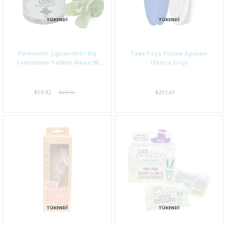
TÜKENDI
TÜKENDI
Herbatech Çiğnenebilir Diş
Tepe Fırça Tutma Aparatı
Temizleme Tableti-Nane 90
(Ekstra Grip)
Adet
₺19,92
₺24,90
₺211,61
TÜKENDI
TÜKENDI