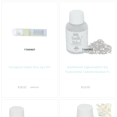
TÜKENDI
TÜKENDI
Curaprox Süper Duo Cps 011
Herbatech Çiğnenebilir Diş
Temizleme Tableti-Karbon 90
Adet
₺38,82
₺40,87
₺24,90