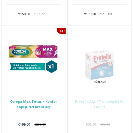
gr
gr
₺158,90
₺199,95
₺179,00
₺239,00
%17
İNDIRIM
TÜKENDI
Corega Max Tutuş + Konfor
Protefix Aktif Temizleyici 32
Yapıştırıcı Krem 40g
Tablet
₺199,00
₺239,00
₺36,50
₺38,00