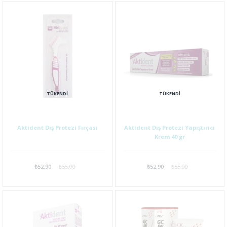
TÜKENDI
TÜKENDI
Aktident Diş Protezi Fırçası
Aktident Diş Protezi Yapıştırıcı
Krem 40 gr
₺52,90
₺55,00
₺52,90
₺55,00