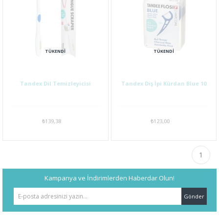
TÜKENDI
TÜKENDI
Tandex Dil Temizleyicisi
Tandex Diş İpi Kürdan Blue 10
₺139,38
₺123,00
1
Kampanya ve İndirimlerden Haberdar Olun!
Gönder