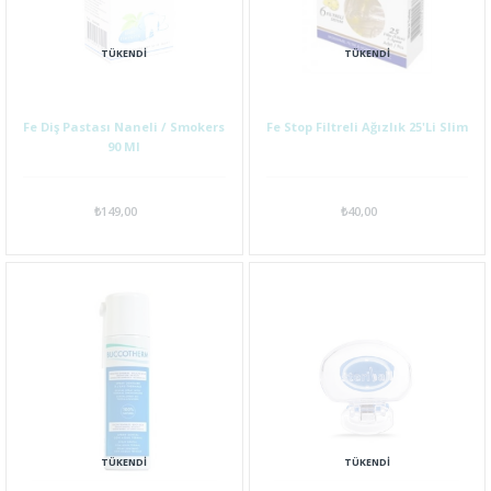
TÜKENDI
TÜKENDI
Fe Diş Pastası Naneli / Smokers
Fe Stop Filtreli Ağızlık 25'Li Slim
90 Ml
₺149,00
₺40,00
TÜKENDI
TÜKENDI