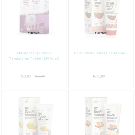
TÜKENDI
TÜKENDI
Aktident Diş Protezi
Gc Mi Paste Plus Çilek Aromalı
Temizleme Tableti (30 Adet)
₺52,90
₺55,00
₺335,00