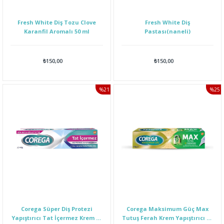
Fresh White Diş Tozu Clove
Fresh White Diş
Karanfil Aromalı 50 ml
Pastası(naneli)
₺150,00
₺150,00
%21
%25
İNDIRIM
İNDI
Corega Süper Diş Protezi
Corega Maksimum Güç Max
Yapıştırıcı Tat İçermez Krem 40
Tutuş Ferah Krem Yapıştırıcı 40