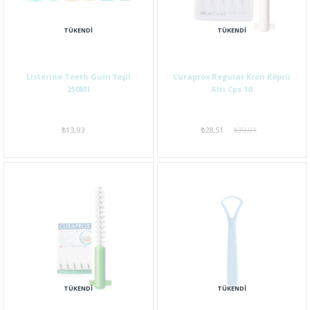
TÜKENDI
TÜKENDI
Listerine Teeth Gum Yeşil
Curaprox Regular Kron Köprü
250Ml
Altı Cps 10
₺13,93
₺28,51
₺30,01
TÜKENDI
TÜKENDI