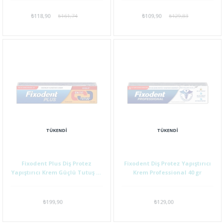
₺118,90
₺161,74
₺109,90
₺129,83
TÜKENDI
TÜKENDI
Fixodent Plus Diş Protez
Fixodent Diş Protez Yapıştırıcı
Yapıştırıcı Krem Güçlü Tutuş 40
Krem Professional 40 gr
gr
₺199,90
₺129,00