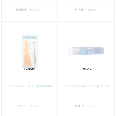
₺208,05
₺219,00
₺47,50
₺50,00
TÜKENDI
TÜKENDI
Curaprox UHS 457 Seyahat Kiti
Curaprox Süper Duo Cps İntro
₺26,70
₺28,10
₺38,82
₺40,87