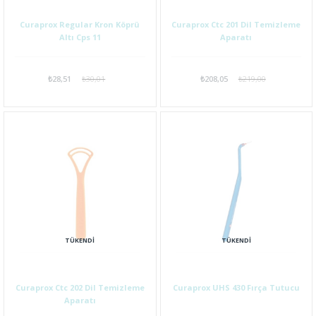
Curaprox Regular Kron Köprü
Curaprox Ctc 201 Dil Temizleme
Altı Cps 11
Aparatı
₺28,51
₺30,01
₺208,05
₺219,00
TÜKENDI
TÜKENDI
Curaprox Ctc 202 Dil Temizleme
Curaprox UHS 430 Fırça Tutucu
Aparatı