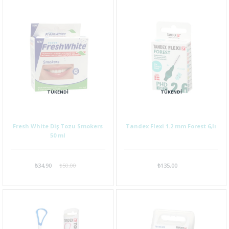
TÜKENDI
TÜKENDI
Fresh White Diş Tozu Smokers
Tandex Flexi 1.2 mm Forest 6,lı
50 ml
₺34,90
₺50,00
₺135,00