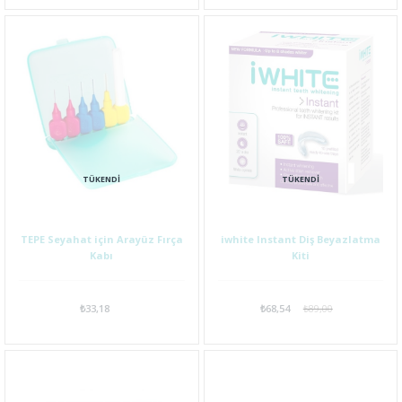
TÜKENDI
TÜKENDI
TEPE Seyahat için Arayüz Fırça
iwhite Instant Diş Beyazlatma
Kabı
Kiti
₺33,18
₺68,54
₺89,00