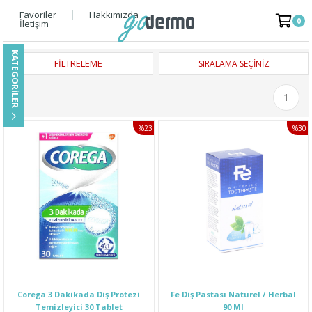
Favoriler
Hakkımızda
0
İletişim
FILTRELEME
1
%23
%30
İNDIRIM
İNDI
Corega 3 Dakikada Diş Protezi
Fe Diş Pastası Naturel / Herbal
Temizleyici 30 Tablet
90 Ml