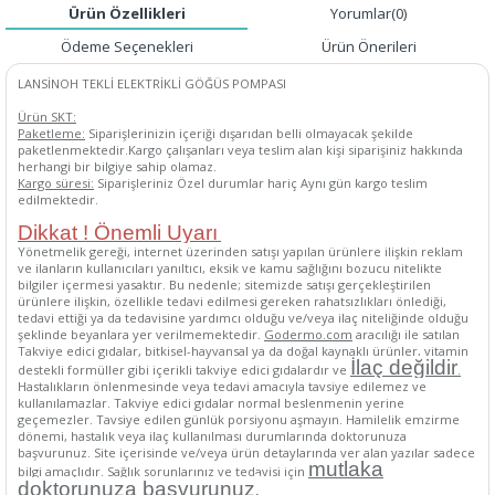
Ürün Özellikleri
Yorumlar
(0)
Ödeme Seçenekleri
Ürün Önerileri
LANSİNOH TEKLİ ELEKTRİKLİ GÖĞÜS POMPASI
Ürün SKT:
Paketleme:
Siparişlerinizin içeriği dışarıdan belli olmayacak şekilde
paketlenmektedir.Kargo çalışanları veya teslim alan kişi siparişiniz hakkında
herhangi bir bilgiye sahip olamaz.
Kargo süresi:
Siparişleriniz Özel durumlar hariç Aynı gün kargo teslim
edilmektedir.
Dikkat ! Önemli Uyarı
Yönetmelik gereği, internet üzerinden satışı yapılan ürünlere ilişkin reklam
ve ilanların kullanıcıları yanıltıcı, eksik ve kamu sağlığını bozucu nitelikte
bilgiler içermesi yasaktır. Bu nedenle; sitemizde satışı gerçekleştirilen
ürünlere ilişkin, özellikle tedavi edilmesi gereken rahatsızlıkları önlediği,
tedavi ettiği ya da tedavisine yardımcı olduğu ve/veya ilaç niteliğinde olduğu
şeklinde beyanlara yer verilmemektedir.
Godermo.com
aracılığı ile satılan
Takviye edici gıdalar, bitkisel-hayvansal ya da doğal kaynaklı ürünler, vitamin
İlaç değildir
destekli formüller gibi içerikli takviye edici gıdalardır ve
.
Hastalıkların önlenmesinde veya tedavi amacıyla tavsiye edilemez ve
kullanılamazlar. Takviye edici gıdalar normal beslenmenin yerine
geçemezler. Tavsiye edilen günlük porsiyonu aşmayın. Hamilelik emzirme
dönemi, hastalık veya ilaç kullanılması durumlarında doktorunuza
başvurunuz. Site içerisinde ve/veya ürün detaylarında yer alan yazılar sadece
mutlaka
bilgi amaçlıdır. Sağlık sorunlarınız ve tedavisi için
.
doktorunuza başvurunuz