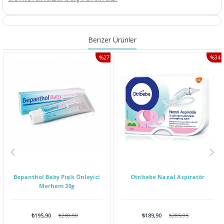
Benzer Ürünler
%27
%34
IRIM
İNDIRIM
İNDI
Bepanthol Baby Pişik Önleyici
Otribebe Nazal Aspiratör
Merhem 30g
₺195,90
₺269,90
₺189,90
₺285,95