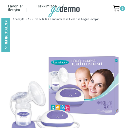
Favoriler
Hakkımızda
0
İletişim
Anasayfa
>
ANNE ve BEBEK
>
Lansinoh Tekli Elektrikli Göğüs Pompası