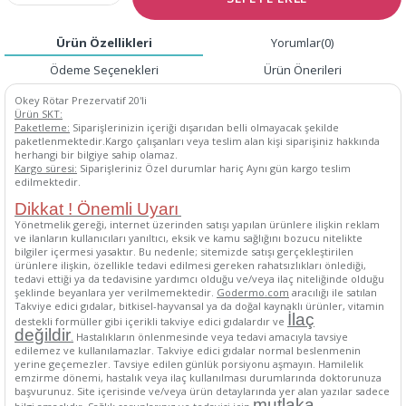
Ürün Özellikleri
Yorumlar
(0)
Ödeme Seçenekleri
Ürün Önerileri
Okey Rötar Prezervatif 20'li
Ürün SKT:
Paketleme:
Siparişlerinizin içeriği dışarıdan belli olmayacak şekilde
paketlenmektedir.Kargo çalışanları veya teslim alan kişi siparişiniz hakkında
herhangi bir bilgiye sahip olamaz.
Kargo süresi:
Siparişleriniz Özel durumlar hariç Aynı gün kargo teslim
edilmektedir.
Dikkat ! Önemli Uyarı
Yönetmelik gereği, internet üzerinden satışı yapılan ürünlere ilişkin reklam
ve ilanların kullanıcıları yanıltıcı, eksik ve kamu sağlığını bozucu nitelikte
bilgiler içermesi yasaktır. Bu nedenle; sitemizde satışı gerçekleştirilen
ürünlere ilişkin, özellikle tedavi edilmesi gereken rahatsızlıkları önlediği,
tedavi ettiği ya da tedavisine yardımcı olduğu ve/veya ilaç niteliğinde olduğu
şeklinde beyanlara yer verilmemektedir.
Godermo.com
aracılığı ile satılan
Takviye edici gıdalar, bitkisel-hayvansal ya da doğal kaynaklı ürünler, vitamin
İlaç
destekli formüller gibi içerikli takviye edici gıdalardır ve
değildir
.
Hastalıkların önlenmesinde veya tedavi amacıyla tavsiye
edilemez ve kullanılamazlar. Takviye edici gıdalar normal beslenmenin
yerine geçemezler. Tavsiye edilen günlük porsiyonu aşmayın. Hamilelik
emzirme dönemi, hastalık veya ilaç kullanılması durumlarında doktorunuza
başvurunuz. Site içerisinde ve/veya ürün detaylarında yer alan yazılar sadece
mutlaka