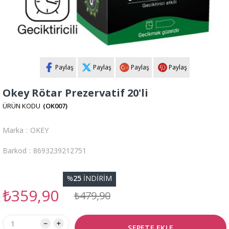
Paylaş
Paylaş
Paylaş
Paylaş
Okey Rötar Prezervatif 20'li
(OK007)
Marka
:
OKEY
Barkod
:
8693239212751
%
25
İNDIRIM
₺359,90
₺479,90