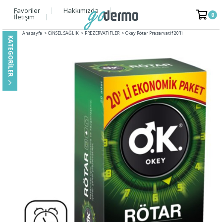
Favoriler
Hakkımızda
0
İletişim
Anasayfa
>
CİNSEL SAĞLIK
>
PREZERVATİFLER
>
Okey Rötar Prezervatif 20'li