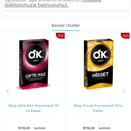
bilgi amaçlıdır. Sağlık sorunlarınız ve tedavisi için
.
doktorunuza başvurunuz
Benzer Ürünler
%30
%30
IRIM
İNDIRIM
İNDI
Okey Çifte Haz Prezervatif 10
Okey Hisset Prezervatif 10 lu
Lu Paket
Paket
₺196,00
₺279,90
₺196,00
₺279,90