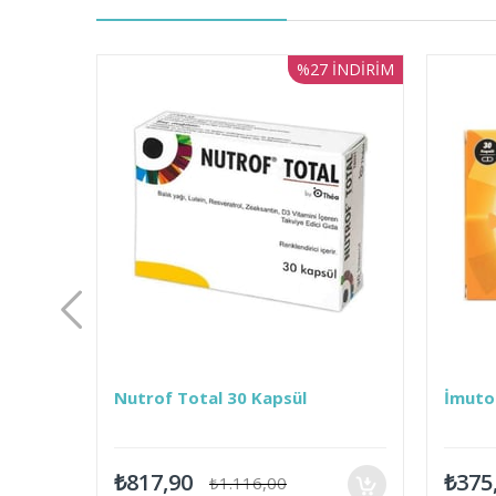
%27
İNDIRIM
Nutrof Total 30 Kapsül
İmutor 100 Mg 3
₺817,90
₺375,00
₺1.116,00
₺500