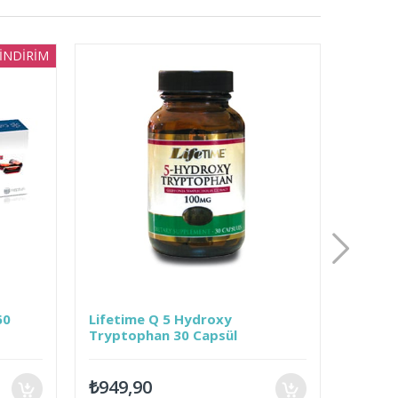
Lifetime Q 5 Hydroxy
Lifetime Q Alpha
Tryptophan 30 Capsül
Capsules 60 Kaps
₺949,90
₺1.899,00