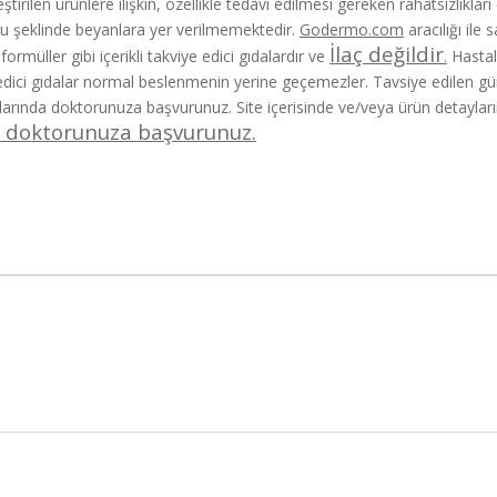
tirilen ürünlere ilişkin, özellikle tedavi edilmesi gereken rahatsızlıkları
ğu şeklinde beyanlara yer verilmemektedir.
Godermo.com
aracılığı ile 
İlaç değildir
ormüller gibi içerikli takviye edici gıdalardır ve
.
Hastal
 edici gıdalar normal beslenmenin yerine geçemezler. Tavsiye edilen 
larında doktorunuza başvurunuz. Site içerisinde ve/veya ürün detayların
 doktorunuza başvurunuz.