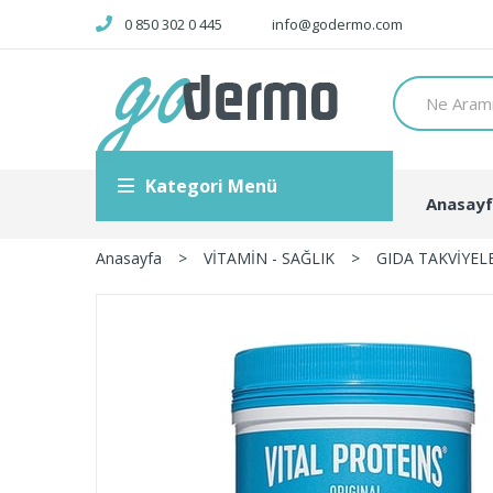
0 850 302 0 445
info@godermo.com
Kategori Menü
Anasay
Anasayfa
>
VİTAMİN - SAĞLIK
>
GIDA TAKVİYEL