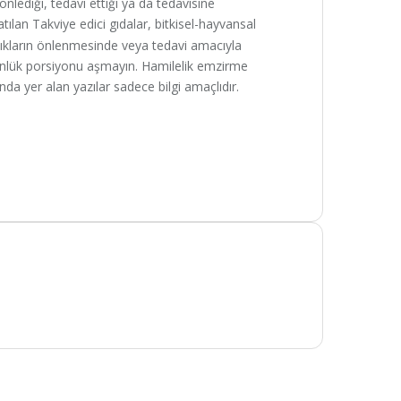
 önlediği, tedavi ettiği ya da tedavisine
satılan Takviye edici gıdalar, bitkisel-hayvansal
ıkların önlenmesinde veya tedavi amacıyla
günlük porsiyonu aşmayın. Hamilelik emzirme
da yer alan yazılar sadece bilgi amaçlıdır.