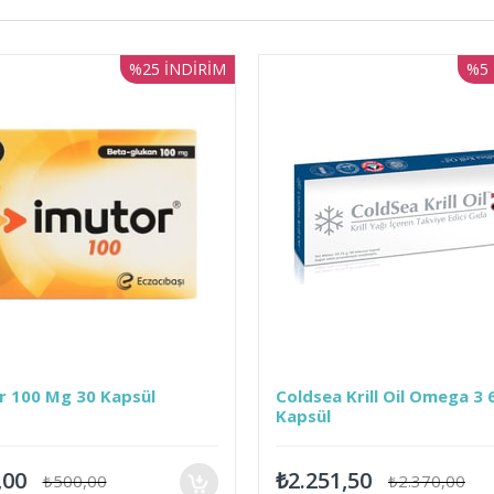
%25
İNDIRIM
%5
İNDIRIM
0 Kapsül
Coldsea Krill Oil Omega 3 60
Kapsül
₺2.251,50
,00
₺2.370,00