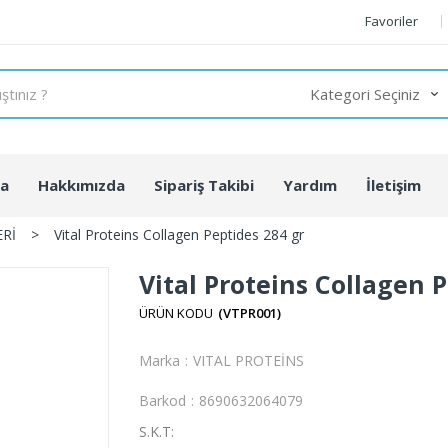
Favoriler
fa
Hakkımızda
Sipariş Takibi
Yardım
İletişim
ERİ
>
Vital Proteins Collagen Peptides 284 gr
Vital Proteins Collagen 
(VTPR001)
Marka
:
VITAL PROTEİNS
Barkod
:
8690632064079
S.K.T: