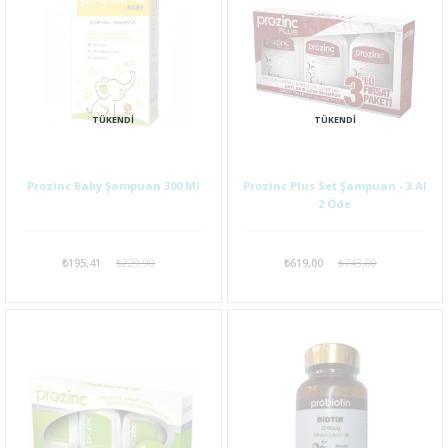
TÜKENDI
TÜKENDI
Prozinc Baby Şampuan 300 Ml
Prozinc Plus Set Şampuan - 3 Al
2 Öde
₺195,41
₺229,90
₺619,00
₺743,80