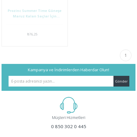
Prozinc Summer Time Güneşe
Maruz Kalan Saçlar İçin
Şampuan 300Ml
₺76,25
1
Kampanya ve İndirimlerden Haberdar Olun!
Gönder
Müşteri Hizmetleri
0 850 302 0 445