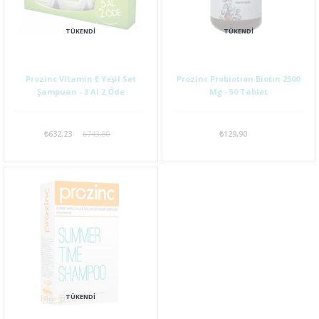
TÜKENDI
TÜKENDI
Prozinc Vitamin E Yeşil Set
Prozinc Probiotion Biotin 2500
Şampuan - 3 Al 2 Öde
Mg - 50 Tablet
₺632,23
₺743,80
₺129,90
TÜKENDI