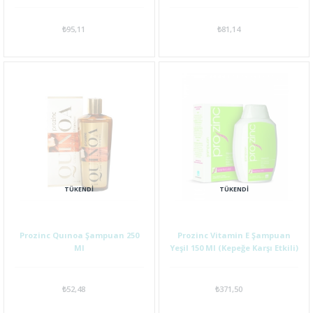
₺95,11
₺81,14
TÜKENDI
TÜKENDI
Prozinc Quınoa Şampuan 250
Prozinc Vitamin E Şampuan
Ml
Yeşil 150 Ml (Kepeğe Karşı Etkili)
₺52,48
₺371,50