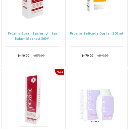
Prozinc Boyalı Saçlar İçin Saç
Prozinc Salicade Duş Jeli 300 ml
Bakım Maskesi 300Ml
₺449,00
₺570,00
₺479,00
₺540,00
%44
İNDIRIM
TÜKENDI