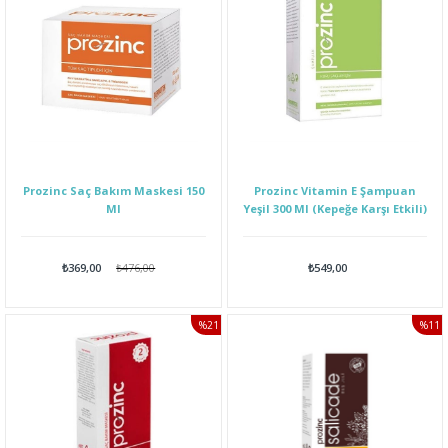
Prozinc Saç Bakım Maskesi 150
Prozinc Vitamin E Şampuan
Ml
Yeşil 300 Ml (Kepeğe Karşı Etkili)
₺369,00
₺476,00
₺549,00
%21
%11
İNDIRIM
İNDI