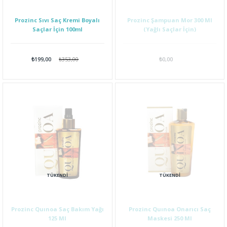
Prozinc Sıvı Saç Kremi Boyalı
Prozinc Şampuan Mor 300 Ml
Saçlar İçin 100ml
(Yağlı Saçlar İçin)
₺199,00
₺353,00
₺0,00
TÜKENDI
TÜKENDI
Prozinc Quınoa Saç Bakım Yağı
Prozinc Quınoa Onarıcı Saç
125 Ml
Maskesi 250 Ml