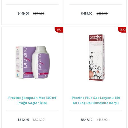
₺449,00
₺571,00
₺419,00
₺599,00
%5
%20
İNDIRIM
İNDI
Prozinc Şampuan Mor 300 ml
Prozinc Plus Sac Losyonu 150
(Yağlı Saçlar İçin)
Ml (Saç Dökülmesine Karşı)
₺542,45
₺571,00
₺347,12
₺433,90