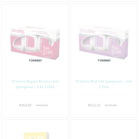
TÜKENDI
TÜKENDI
Prozinc Bayan Kırmızı Set
Prozinc Mor Set Şampuan - 3 Al
Şampuan - 3 Al 2 Öde
2 Öde
₺454,90
₺467,80
₺632,23
₺743,80