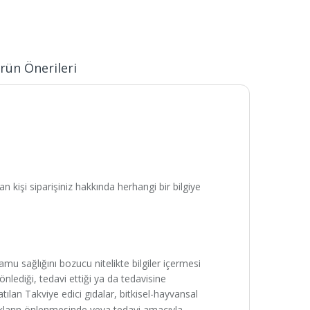
rün Önerileri
n kişi siparişiniz hakkında herhangi bir bilgiye
kamu sağlığını bozucu nitelikte bilgiler içermesi
 önlediği, tedavi ettiği ya da tedavisine
satılan Takviye edici gıdalar, bitkisel-hayvansal
kların önlenmesinde veya tedavi amacıyla