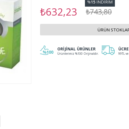
%
15
İNDIRIM
₺632,23
₺743,80
ÜRÜN STOKLAR
ORİJİNAL ÜRÜNLER
ÜCRE
Ürünlerimiz %100 Orijinaldir.
99TL ve