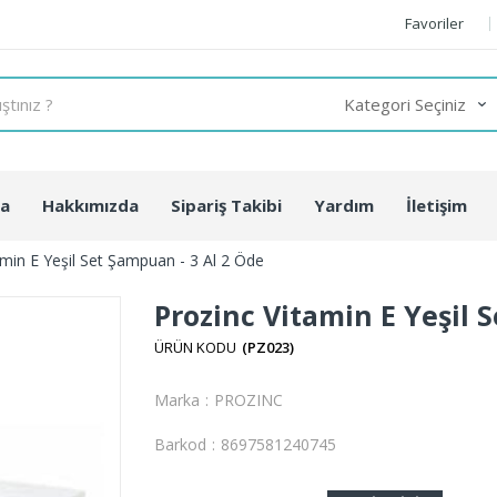
Favoriler
fa
Hakkımızda
Sipariş Takibi
Yardım
İletişim
amin E Yeşil Set Şampuan - 3 Al 2 Öde
Prozinc Vitamin E Yeşil 
(PZ023)
Marka
:
PROZINC
Barkod
:
8697581240745