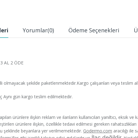
leri
Yorumlar
(0)
Ödeme Seçenekleri
Ü
3 AL 2 ÖDE
belli olmayacak şekilde paketlenmektedir.Kargo çalışanları veya teslim ala
iç Aynı gün kargo teslim edilmektedir.
ılan ürünlere ilişkin reklam ve ilanların kullanıcıları yanıltıcı, eksik ve 
tirilen ürünlere ilişkin, özellikle tedavi edilmesi gereken rahatsızlıkları
ğu şeklinde beyanlara yer verilmemektedir.
Godermo.com
aracılığı ile 
İlaç değildir
ormüller gibi içerikli takviye edici gıdalardır ve
.
Hastalı