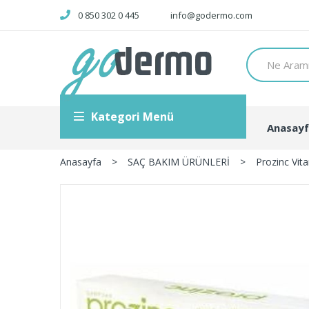
0 850 302 0 445
info@godermo.com
Kategori Menü
Anasay
Anasayfa
>
SAÇ BAKIM ÜRÜNLERİ
>
Prozinc Vit