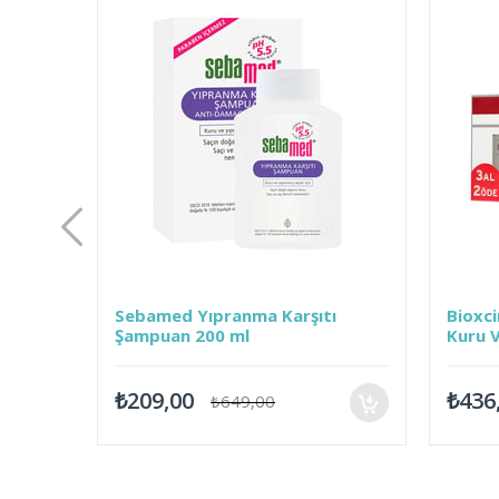
 Bakım
Sebamed Yıpranma Karşıtı
Bioxci
Şampuan 200 ml
Kuru 
₺209,00
₺436
₺649,00