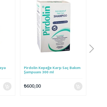
aya
Pirdolin Kepeğe Karşı Saç Bakım
Kadoli
Şampuanı 300 ml
Şampua
₺600,00
₺800,