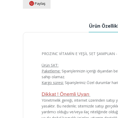
Paylaş
Ürün Özellik
PROZINC VİTAMİN E YEŞİL SET ŞAMPUAN - 
Ürün SKT:
Paketleme:
Siparişlerinizin içeriği dışarıdan 
sahip olamaz.
Kargo süresi:
Siparişleriniz Özel durumlar har
Dikkat ! Önemli Uyarı
Yönetmelik gereği, internet üzerinden satışı yap
yasaktır. Bu nedenle; sitemizde satışı gerçekleş
yardımcı olduğu ve/veya ilaç niteliğinde oldu
ya da doğal kaynaklı ürünler, vitamin destekli f